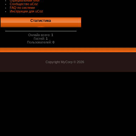
Официальный блог
Сообщество uCoz
FAQ по системе
Инструкции для uCoz
Статистика
Онлайн всего:
1
Гостей:
1
Пользователей:
0
Copyright MyCorp © 2026