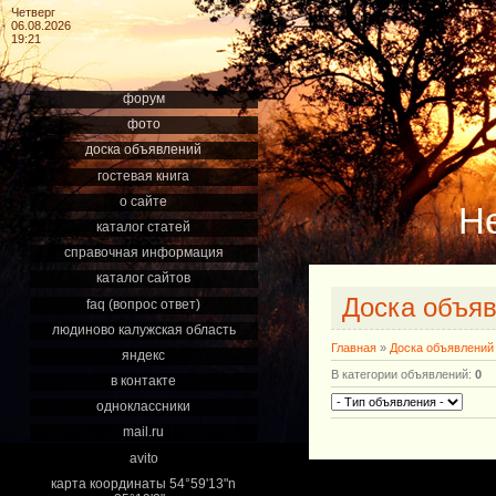
Четверг
06.08.2026
19:21
форум
фото
доска объявлений
гостевая книга
о сайте
Н
каталог статей
справочная информация
каталог сайтов
Доска объя
faq (вопрос ответ)
людиново калужская область
Главная
»
Доска объявлений
яндекс
В категории объявлений
:
0
в контакте
одноклассники
mail.ru
avito
карта координаты 54°59'13"n