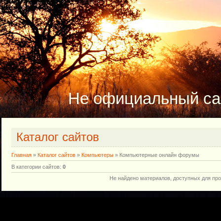
Не официальный са
Каталог сайтов
Главная
»
Каталог сайтов
»
Компьютеры
» Компьютерные онлайн форумы
В категории сайтов
:
0
Не найдено материалов, доступных для пр