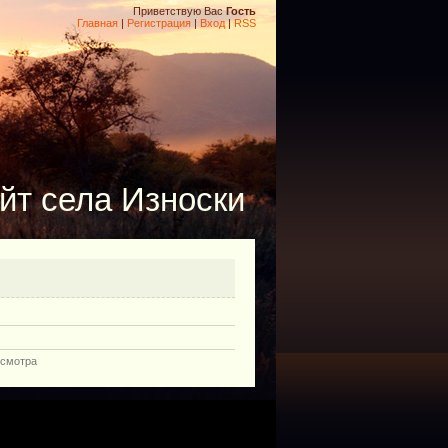
Приветствую Вас
Гость
Главная
|
Регистрация
|
Вход
|
RSS
йт села Износки
осмотра