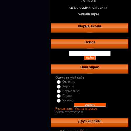
35°19'2"e
связь с админом сайта
онлайн игры
Форма входа
Поиск
Наш опрос
Оцените мой сайт
Отлично
Хорошо
Нормально
Плохо
Ужасно
Результаты
|
Архив опросов
Всего ответов:
297
Друзья сайта