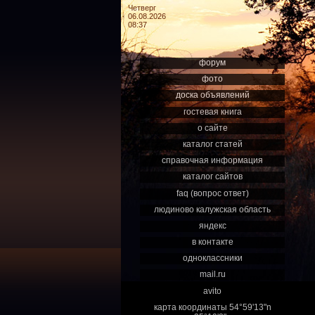
Четверг
06.08.2026
08:37
форум
фото
доска объявлений
гостевая книга
о сайте
каталог статей
справочная информация
каталог сайтов
faq (вопрос ответ)
людиново калужская область
яндекс
в контакте
одноклассники
mail.ru
avito
карта координаты 54°59'13"n