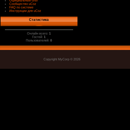
Официальный блог
Сообщество uCoz
FAQ по системе
Инструкции для uCoz
Статистика
Онлайн всего:
1
Гостей:
1
Пользователей:
0
Copyright MyCorp © 2026