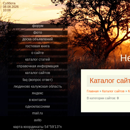
Суббота
08.08.2026
10:08
форум
фото
доска объявлений
гостевая книга
о сайте
Н
каталог статей
справочная информация
каталог сайтов
Каталог сай
faq (вопрос ответ)
людиново калужская область
Главная
»
Каталог сайтов
»
К
яндекс
В категории сайтов
:
0
в контакте
одноклассники
mail.ru
avito
карта координаты 54°59'13"n