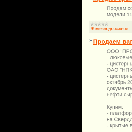
Продам с
модели 11
Железнодорожное
|
Продаем ва
ООО "ПРО
- люковые
- цистерн
ОАО "НПК 
- цистерн
октябрь 2
документы
нефти сыр
Купим:
- платфор
на Свердл
- крытые 