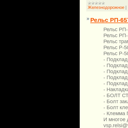
Железнодорожное
|
Рельс РП-65
Рельс РП-
Рельс РП-
Рельс тра
Рельс Р-5
Рельс Р-5
- Подклад
- Подклад
- Подклад
- Подклад
- Подкладк
- Накладк
- БОЛТ С
- Болт за
- Болт кл
- Клемма 
И многое д
vsp.relsi@