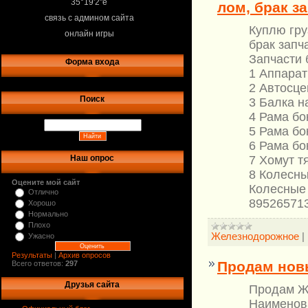
35°19'2"e
лом, брак з
связь с админом сайта
Куплю гру
онлайн игры
брак запч
Запчасти 
Форма входа
1 Аппарат
2 Автосце
Поиск
3 Балка на
4 Рама бок
5 Рама бок
6 Рама бок
7 Хомут т
Наш опрос
8 Колесны
Оцените мой сайт
Колесные 
Отлично
89526571
Хорошо
Нормально
Плохо
Железнодорожное
|
Ужасно
Результаты
|
Архив опросов
Продам новы
Всего ответов:
297
Друзья сайта
Продам Ж
Наименов