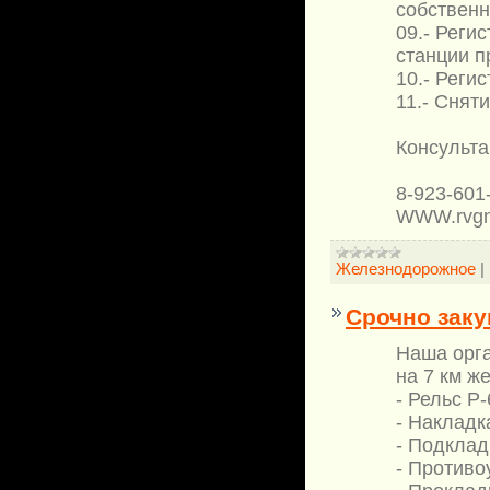
собственн
09.- Реги
станции п
10.- Реги
11.- Снят
Консульта
8-923-601
WWW.rvgn
Железнодорожное
|
Срочно зак
Наша орга
на 7 км ж
- Рельс Р-
- Накладк
- Подклад
- Противо