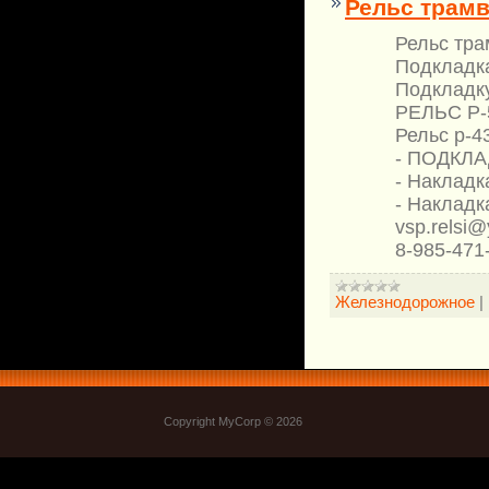
Рельс трамв
Рельс тра
Подкладка
Подкладку
РЕЛЬС Р-5
Рельс р-43
- ПОДКЛАД
- Накладк
- Накладк
vsp.relsi@
8-985-471
Железнодорожное
|
Copyright MyCorp © 2026