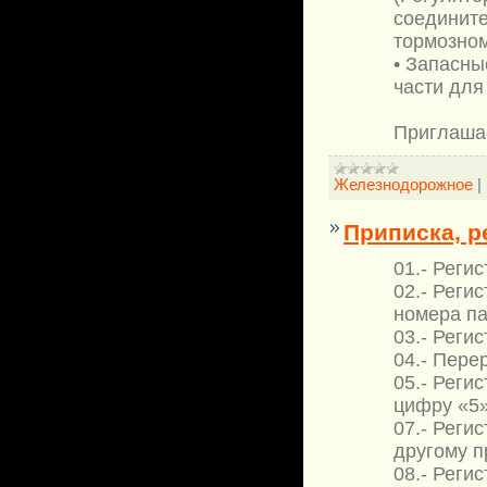
соедините
тормозном
• Запасны
части для
Приглашае
Железнодорожное
|
Приписка, р
01.- Реги
02.- Реги
номера п
03.- Реги
04.- Пере
05.- Реги
цифру «5»
07.- Реги
другому п
08.- Реги