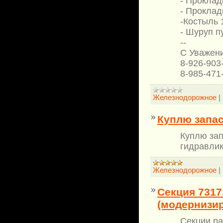
- Проклад
- Проклад
-Костыль 
- Шуруп п
--
С Уважен
8-926-903
8-985-471
Железнодорожное
|
Куплю запа
Куплю зап
гидравлик
Железнодорожное
|
Секция 7317
(модернизи
Секции ра