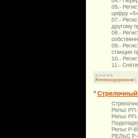
04.- Пере
05.- Реги
цифру «5»
07.- Реги
другому п
08.- Реги
собственн
09.- Реги
станции п
10.- Реги
11.- Снят
Железнодорожное
|
Стрелочный 
Стрелочны
Рельс РП-
Рельс РП-
Подкладку
Рельс Р-6
РЕЛЬС Р-6