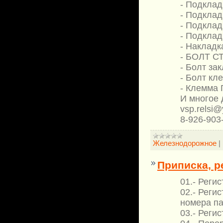
- Подклад
- Подклад
- Подклад
- Подкладк
- Накладк
- БОЛТ С
- Болт за
- Болт кл
- Клемма 
И многое д
vsp.relsi@
8-926-903
Железнодорожное
|
Приписка, р
01.- Реги
02.- Реги
номера п
03.- Реги