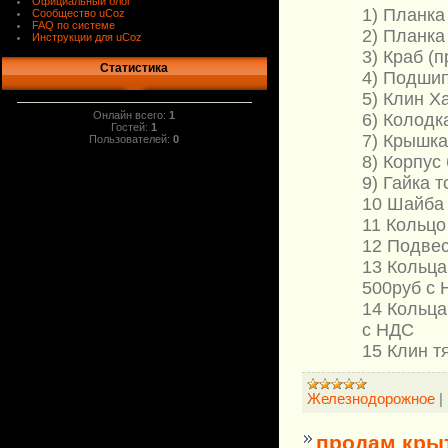
Официальный блог
1) Планка
Сообщество uCoz
FAQ по системе
2) Планка
Инструкции для uCoz
3) Краб (
Статистика
4) Подшип
5) Клин Х
Онлайн всего:
1
6) Колодк
Гостей:
1
7) Крышка
Пользователей:
0
8) Корпус
9) Гайка 
10 Шайба 
11 Кольцо
12 Подвес
13 Кольца
500руб с
14 Кольца
с НДС
15 Клин т
Железнодорожное
|
продам кры