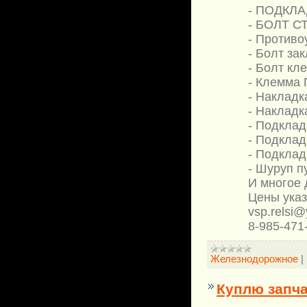
- ПОДКЛАД
- БОЛТ С
- Противо
- Болт за
- Болт кл
- Клемма 
- Накладк
- Накладк
- Подклад
- Подклад
- Подклад
- Шуруп п
И многое д
Цены ука
vsp.relsi@
8-985-471
Железнодорожное
|
Куплю запча