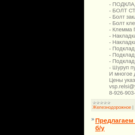
- ПОДКЛАД
- БОЛТ С
- Болт за
- Болт кл
- Клемма 
- Накладк
- Накладк
- Подклад
- Подклад
- Подклад
- Шуруп п
И многое д
Цены ука
vsp.relsi@
8-926-903-
Железнодорожное
|
Предлагаем 
б/у