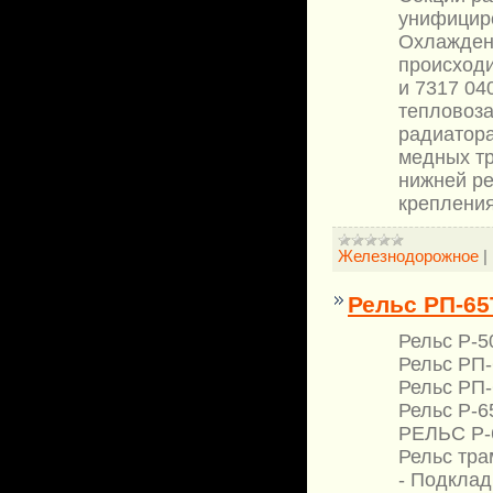
унифицир
Охлаждени
происходи
и 7317 04
тепловоза
радиатора
медных тр
нижней ре
крепления
Железнодорожное
|
Рельс РП-65
Рельс Р-5
Рельс РП-
Рельс РП-
Рельс Р-6
РЕЛЬС Р-6
Рельс тра
- Подклад