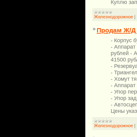
Куплю зап
Железнодорожное
|
Продам Ж/Д 
- Корпус 
- Аппарат
рублей - 
41500 руб
- Резерву
- Трианге
- Хомут т
- Аппара
- Упор пе
- Упор за
- Автосце
Цены указ
Железнодорожное
|