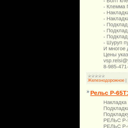
- Болт кл
- Клемма 
- Накладк
- Накладк
- Подклад
- Подклад
- Подклад
- Шуруп п
И многое д
Цены ука
vsp.relsi@
8-985-471
Железнодорожное
|
Рельс Р-65Т
Накладка 
Подкладка
Подкладку
РЕЛЬС Р-5
РЕЛЬС Р-6