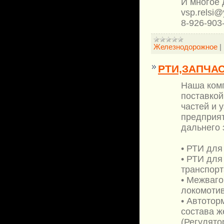
И многое д
vsp.relsi@
8-926-903
Железнодорожное
|
РТИ,ЗАПЧАС
Наша комп
поставкой
частей и 
предприят
дальнего 
• РТИ для
• РТИ для
транспорт
• Межваго
локомотив
• Автотор
состава ж
(Регулято