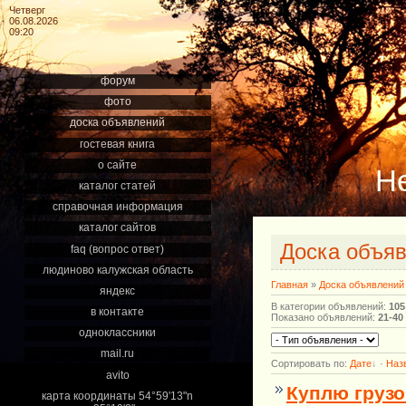
Четверг
06.08.2026
09:20
форум
фото
доска объявлений
гостевая книга
о сайте
Н
каталог статей
справочная информация
каталог сайтов
Доска объя
faq (вопрос ответ)
людиново калужская область
Главная
»
Доска объявлений
яндекс
В категории объявлений
:
105
в контакте
Показано объявлений
:
21-40
одноклассники
mail.ru
Сортировать по
:
Дате
·
Наз
avito
Куплю груз
карта координаты 54°59'13"n