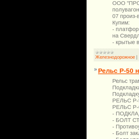
ООО "ПРО
полувагон
07 произ-
Купим:
- платфор
на Свердл
- крытые 
Железнодорожное
|
Рельс Р-50 
Рельс тра
Подкладка
Подкладку
РЕЛЬС Р-5
РЕЛЬС Р-6
- ПОДКЛАД
- БОЛТ С
- Противо
- Болт за