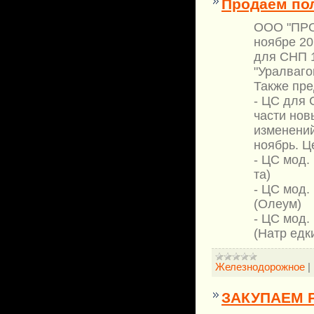
Продаем по
ООО "ПРО
ноябре 20
для СНП 1
"Уралваго
Также пре
- ЦС для 
части нов
изменений
ноябрь. Ц
- ЦС мод. 
та)
- ЦС мод. 
(Олеум)
- ЦС мод. 
(Натр едк
Железнодорожное
|
ЗАКУПАЕМ 