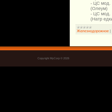
- ЦС мод. 
(Олеум)
- ЦС мод. 
(Натр едк
Железнодорожное
|
Copyright MyCorp © 2026