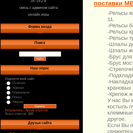
35°19'2"e
поставки МВ
связь с админом сайта
-Рельсы же
онлайн игры
11.
-Рельсы б/
Форма входа
-Рельсы к
-Рельсы т
Поиск
-Шпалы д
-Шпалы ж
-Брус для
-Брус мос
-Стрелочн
Наш опрос
-Подкладк
Оцените мой сайт
-Накладка
Отлично
крановых 
Хорошо
Нормально
-Крепеж 
Плохо
У нас Вы 
Ужасно
костыль п
Результаты
|
Архив опросов
клеммные,
Всего ответов:
297
другое.
Друзья сайта
Если Вы н
свяжитесь