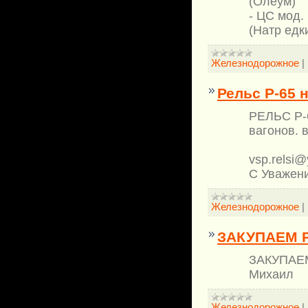
(Олеум)
- ЦС мод. 
(Натр едк
Железнодорожное
|
Рельс Р-65 
РЕЛЬС Р-6
вагонов. 
vsp.relsi@
С Уважени
Железнодорожное
|
ЗАКУПАЕМ Р
ЗАКУПАЕМ
Михаил
Железнодорожное
|