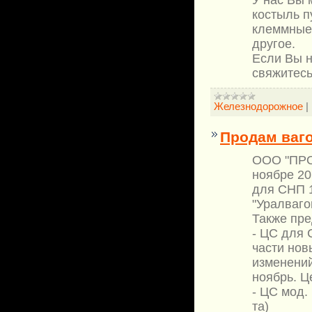
костыль п
клеммные,
другое.
Если Вы н
свяжитесь
Железнодорожное
|
Продам ваг
ООО "ПРО
ноябре 20
для СНП 1
"Уралваго
Также пр
- ЦС для 
части нов
изменений
ноябрь. Ц
- ЦС мод. 
та)