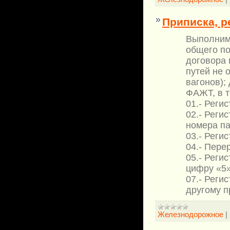
Приписка, р
Выполним 
общего по
договора 
путей не 
вагонов);
ФАЖТ, в т
01.- Реги
02.- Реги
номера п
03.- Реги
04.- Пере
05.- Реги
цифру «5»
07.- Реги
другому п
Железнодорожное
|