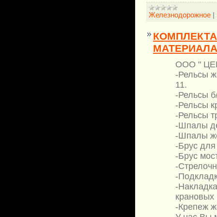
Железнодорожное
|
КОМПЛЕКТА
МАТЕРИАЛА
ООО " Ц
-Рельсы же
11.
-Рельсы б/
-Рельсы к
-Рельсы т
-Шпалы д
-Шпалы ж
-Брус для
-Брус мос
-Стрелочн
-Подкладк
-Накладка
крановых 
-Крепеж 
У нас Вы 