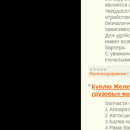
является 
твердоспл
отработан
безналичн
зависимос
Для удобс
имеет воз
бартера.
С уважени
Начальни
Железнодорожное
|
Куплю Желез
грузовых ва
Запчасти 
1 Аппара
2 Автосце
3 Балка на
4 Рама бок