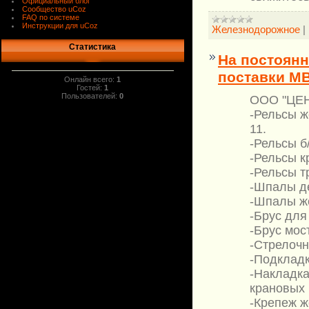
Официальный блог
Сообщество uCoz
FAQ по системе
Инструкции для uCoz
Железнодорожное
|
Статистика
На постоян
поставки МВ
Онлайн всего:
1
Гостей:
1
Пользователей:
0
ООО "ЦЕ
-Рельсы же
11.
-Рельсы б/
-Рельсы к
-Рельсы т
-Шпалы д
-Шпалы ж
-Брус для
-Брус мос
-Стрелочн
-Подкладк
-Накладка
крановых 
-Крепеж 