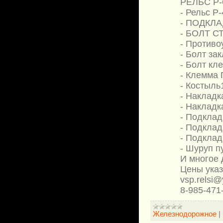
РЕЛЬС Р-6
- Рельс Р
- ПОДКЛАД
- БОЛТ С
- Противо
- Болт за
- Болт кл
- Клемма 
- Костыль
- Накладк
- Накладк
- Подклад
- Подклад
- Подклад
- Шуруп п
И многое д
Цены ука
vsp.relsi@
8-985-471
Железнодорожное
|