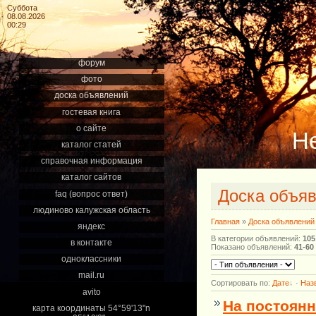
Суббота
08.08.2026
00:29
форум
фото
доска объявлений
гостевая книга
о сайте
Н
каталог статей
справочная информация
каталог сайтов
Доска объя
faq (вопрос ответ)
людиново калужская область
Главная
»
Доска объявлений
яндекс
В категории объявлений
:
105
в контакте
Показано объявлений
:
41-60
одноклассники
mail.ru
Сортировать по
:
Дате
·
Наз
avito
На постоян
карта координаты 54°59'13"n