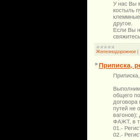
У нас Вы 
костыль п
клеммные,
другое.
Если Вы н
свяжитесь
Железнодорожное
|
Приписка, р
Приписка,
Выполним 
общего по
договора 
путей не 
вагонов);
ФАЖТ, в т
01.- Реги
02.- Реги