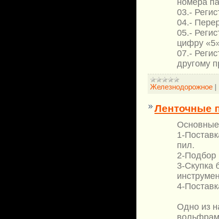
номера п
03.- Реги
04.- Пере
05.- Реги
цифру «5»
07.- Реги
другому п
Железнодорожное
|
Ленточные 
Основные
1-Поставк
пил.
2-Подбор 
3-Скупка 
инструмен
4-Поставк
Одно из н
вольфрам