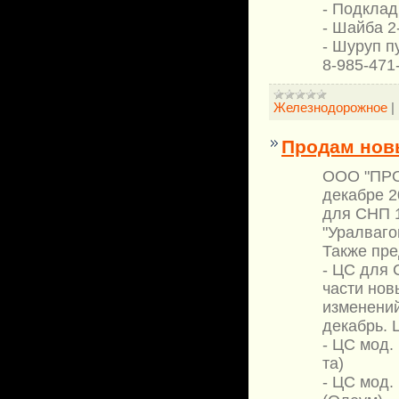
- Подклад
- Шайба 2
- Шуруп п
8-985-471
Железнодорожное
|
Продам нов
ООО "ПРО
декабре 2
для СНП 1
"Уралваго
Также пре
- ЦС для 
части нов
изменений
декабрь. 
- ЦС мод. 
та)
- ЦС мод. 