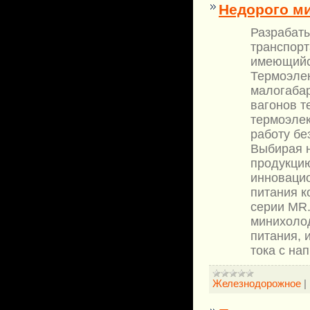
Недорого м
Разрабат
транспорт
имеющийс
Термоэлек
малогаба
вагонов т
термоэлек
работу бе
Выбирая н
продукцию
инноваци
питания к
серии MR
минихоло
питания, 
тока с на
Железнодорожное
|