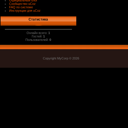
Официальный блог
Сообщество uCoz
FAQ по системе
Инструкции для uCoz
Статистика
Онлайн всего:
1
Гостей:
1
Пользователей:
0
Copyright MyCorp © 2026