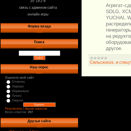
35°19'2"e
Агрегат-с
связь с админом сайта
SDLG, XCM
онлайн игры
YUCHAI, W
распредели
Форма входа
генераторы
на редукто
оборудован
Поиск
другое.
Сельскохоз. и спец
Наш опрос
Оцените мой сайт
Отлично
Хорошо
Нормально
Плохо
Ужасно
Результаты
|
Архив опросов
Всего ответов:
297
Друзья сайта