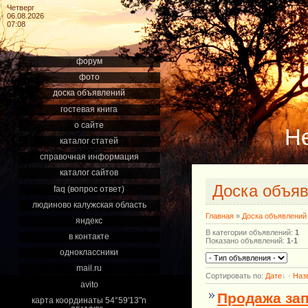
Четверг
06.08.2026
07:08
форум
фото
доска объявлений
гостевая книга
о сайте
Н
каталог статей
справочная информация
каталог сайтов
Доска объя
faq (вопрос ответ)
людиново калужская область
Главная
»
Доска объявлений
яндекс
В категории объявлений
:
1
в контакте
Показано объявлений
:
1-1
одноклассники
mail.ru
Сортировать по
:
Дате
·
Наз
avito
Продажа зап
карта координаты 54°59'13"n